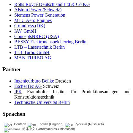
Rolls-Royce Deutschland Ltd & Co KG
Alstom Power (Schweiz)
Siemens Power Generation
MTU Aero Engines
Grundfoss (DK)
IAV GmbH
ConceptsNREC (USA)
BESSY Elektronenspeicherring Berlin
LTB – Lasertechnik Berlin
TLT Turbo GmbH
MAN TURBO AG
Partner
Ingenieurbüro Beilke
Dresden
EscherTec AG
Schweiz
IPK
Fraunhofer Institut für Produktionsanlagen und
Konstruktionstechnik
Technische Universität Berlin
Sprachen
Deutsch
English
(
Englisch
)
Русский
(
Russisch
)
简体中文
(
Vereinfachtes Chinesisch
)