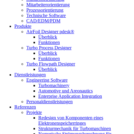
Mitarbeiterorientierung
Prozessorientierung
Technische Software
CAD/EDM/PDM
Produkte
AirFoil Designer pdesk®
Überblick
Funktionen
Turbo Process Designer
Überblick
Funktionen
Turbo Flowpath Designer
Überblick
Dienstleistungen
Engineering Software
Turbomachinery
Automotive und Areonautics
Enterprise Application Integration
Personaldienstleistungen
Referenzen
Projekte
Redesign von Komponenten eines
Elektronenspeicherringes
Strukturmechanik für Turbomaschinen
Numerische Strömungsberechnung für