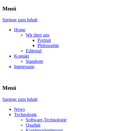
Menü
ENGINEERING – SOFTWARE –
atech.de
Springe zum Inhalt
TECHNOLOGY
Home
Wir über uns
Portrait
Philosophie
Editorial
Kontakt
Standorte
Impressum
Menü
Springe zum Inhalt
News
Technologie
Software-Technologie
Qualität
Kundenorientierung