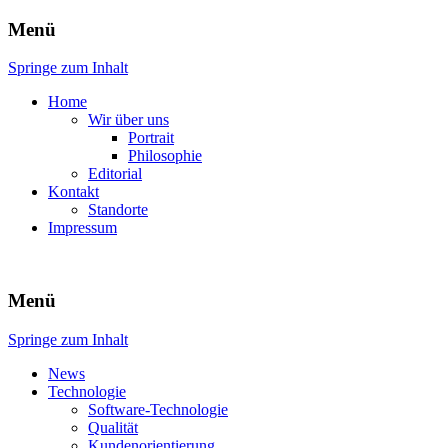
Menü
ENGINEERING – SOFTWARE –
atech.de
Springe zum Inhalt
TECHNOLOGY
Home
Wir über uns
Portrait
Philosophie
Editorial
Kontakt
Standorte
Impressum
Menü
Springe zum Inhalt
News
Technologie
Software-Technologie
Qualität
Kundenorientierung