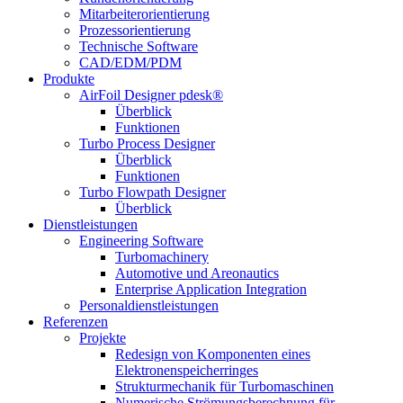
Mitarbeiterorientierung
Prozessorientierung
Technische Software
CAD/EDM/PDM
Produkte
AirFoil Designer pdesk®
Überblick
Funktionen
Turbo Process Designer
Überblick
Funktionen
Turbo Flowpath Designer
Überblick
Dienstleistungen
Engineering Software
Turbomachinery
Automotive und Areonautics
Enterprise Application Integration
Personaldienstleistungen
Referenzen
Projekte
Redesign von Komponenten eines
Elektronenspeicherringes
Strukturmechanik für Turbomaschinen
Numerische Strömungsberechnung für