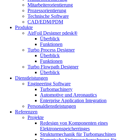
Mitarbeiterorientierung
Prozessorientierung
Technische Software
CAD/EDM/PDM
Produkte
AirFoil Designer pdesk®
Überblick
Funktionen
Turbo Process Designer
Überblick
Funktionen
Turbo Flowpath Designer
Überblick
Dienstleistungen
Engineering Software
Turbomachinery
Automotive und Areonautics
Enterprise Application Integration
Personaldienstleistungen
Referenzen
Projekte
Redesign von Komponenten eines
Elektronenspeicherringes
Strukturmechanik für Turbomaschinen
Numerische Strömungsberechnung für