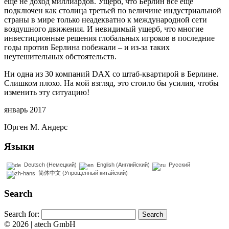
еще не доход миллиардов. Ущерб, что Берлин все еще
подключен как столица третьей по величине индустриальной
страны в мире только неадекватно к международной сети
воздушного движения. И невидимый ущерб, что многие
инвестиционные решения глобальных игроков в последние
годы против Берлина побежали – и из-за таких
неутешительных обстоятельств.
Ни одна из 30 компаний DAX со штаб-квартирой в Берлине.
Слишком плохо. На мой взгляд, это стоило бы усилия, чтобы
изменить эту ситуацию!
январь 2017
Юрген М. Андерс
Языки
Deutsch
(
Немецкий
)
English
(
Английский
)
Русский
简体中文
(
Упрощенный китайский
)
Search
Search for:
© 2026 | atech GmbH