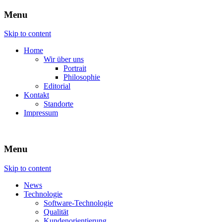
Menu
ENGINEERING – SOFTWARE –
atech.de
Skip to content
TECHNOLOGY
Home
Wir über uns
Portrait
Philosophie
Editorial
Kontakt
Standorte
Impressum
Menu
Skip to content
News
Technologie
Software-Technologie
Qualität
Kundenorientierung